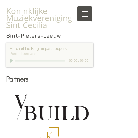
Koninklijke
Muziekvereniging
Sint-Cecilia
Sint-Pieters-Leeuw
March of the Belgian paratroopers
Pierre Leemans
00:00
/
00:00
Partners